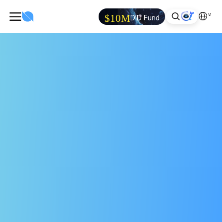
VI
$10M
DID Fund