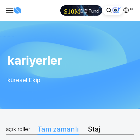
TR
$10M
DID Fund
kariyerler
küresel Ekip
Tam zamanlı
Staj
açık roller